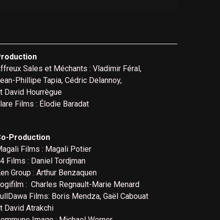
roduction
ffreux Sales et Méchants : Vladimir Féral,
ean-Phillipe Tapia, Cédric Delannoy,
t David Hourrègue
lare Films : Élodie Baradat
o-Production
agali Films : Magali Potier
4 Films : Daniel Tordjman
en Group : Arthur Benzaquen
ogifilm : Charles Regnault-Marie Menard
ullDawa Films: Boris Mendza, Gaël Cabouat
t David Atrakchi
ommune Image : Michael Werner