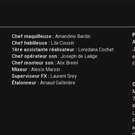
P
Chef maquilleuse :
Amandine Bardin
A
Chef habilleuse :
Lila Cousin
J
1ère assistante réalisateur :
Loredana Cochet
Chef opérateur son :
Joseph de Laâge
e
Chef monteur son :
Alix Breinl
F
Mixeur :
Alexis Marzin
Superviseur FX :
Laurent Srey
Étalonneur :
Arnaud Gallinière
C
M
7
K
L
F
e
C