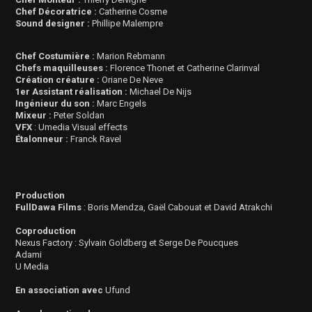
Chef Décoratrice :
Catherine Cosme
Sound designer :
Phillipe Malempre
Chef Costumière :
Marion Rebmann
Chefs maquilleuses :
Florence Thonet et Catherine Clarinval
Création créature :
Oriane De Neve
1er Assistant réalisation :
Michael De Nijs
Ingénieur du son :
Marc Engels
Mixeur :
Peter Soldan
VFX
: Umedia Visual effects
Étalonneur :
Franck Ravel
Production
FullDawa Films
: Boris Mendza, Gaël Cabouat et David Atrakchi
Coproduction
Nexus Factory : Sylvain Goldberg et Serge De Poucques
Adami
U Media
En association avec
Ufund