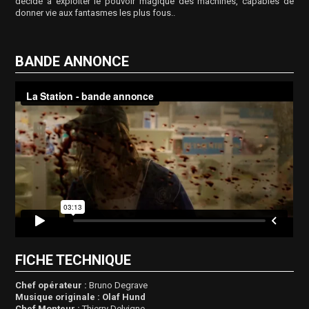
décidé à exploiter le pouvoir magique des machines, capables de
donner vie aux fantasmes les plus fous..
BANDE ANNONCE
FICHE TECHNIQUE
Chef opérateur :
Bruno Degrave
Musique originale :
Olaf Hund
Chef Monteur :
Thierry Delvigne