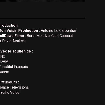
roduction
on Voisin Production :
Antoine Le Carpentier
ullDawa Films :
Boris Mendza, Gaël Cabouat
t David Atrakchi
vec le soutien de :
CNC
ADAMI
' Institut Français
Sacem
iffuseurs :
rance Télévisions
acific Voice