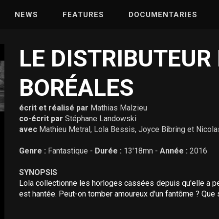
NEWS
FEATURES
DOCUMENTARIES
LE DISTRIBUTEUR
BORÉALES
écrit et réalisé par
Mathias Malzieu
co-écrit par
Stéphane Landowski
avec
Mathieu Metral, Lola Bessis, Joyce Bibring et Nicola
Genre :
Fantastique -
Durée :
13'18mn -
Année :
2016
SYNOPSIS
Lola collectionne les horloges cassées depuis qu'elle a pe
est hantée. Peut-on tomber amoureux d'un fantôme ? Que se p