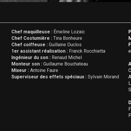
Chef maquilleuse :
Émeline Lozaic
P
Chef Costumière :
Tina Bonheure
M
Chef coiffeuse :
Guillaine Duclos
F
1er assistant réalisation :
Franck Rocchietta
e
Ingénieur du son :
Renaud Michel
Monteur son :
Guillaume Bouchateau
A
Mixeur :
Antoine Faure
Superviseur des effets spéciaux :
Sylvain Morand
L
D
F
P